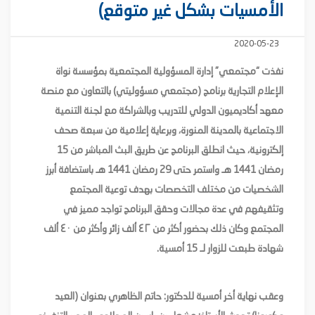
الأمسيات بشكل غير متوقع)
2020-05-23
نفذت “مجتمعي” إدارة المسؤولية المجتمعية بمؤسسة نواة
الإعلام التجارية برنامج (مجتمعي مسؤوليتي) بالتعاون مع منصة
معهد أكاديميون الدولي للتدريب وبالشراكة مع لجنة التنمية
الاجتماعية بالمدينة المنورة، وبرعاية إعلامية من سبعة صحف
إلكترونية، حيث انطلق البرنامج عن طريق البث المباشر من 15
رمضان 1441 هـ واستمر حتى 29 رمضان 1441 هـ باستضافة أبرز
الشخصيات من مختلف التخصصات بهدف توعية المجتمع
وتثقيفهم في عدة مجالات وحقق البرنامج تواجد مميز في
المجتمع وكان ذلك بحضور أكثر من ٤٢ ألف زائر وأكثر من ٤٠ ألف
شهادة طبعت للزوار لـ 15 أمسية.
وعقب نهاية أخر أمسية للدكتور: حاتم الظاهري بعنوان (العيد