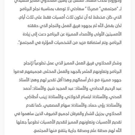
وكورونا) تحدث الأستاذ: مشعل بن ياسين المحلاوي المدير التنفيذي
لـ “مجتمعي” مصرحًا ” سعادتي لا توصف بمناسبة نجاح البرنامج
الذي كان مخطط له أن تكون ثلاث أمسيات فقط على ثلاث أيام،
لكن بفضل الله ثم بجهود فريق العمل والنجاح الذي حققته
الأمسيتين الأولى والأصداء المميزة عن البرنامج دعت إلى زيادة
البرنامج، وتم استضافة مزيد من الشخصيات المؤثرة في المجتمع”.
وشكر المحلاوي فريق العمل المميز الذي عمل تطوعياً لإنجاح
البرنامج وتعاونهم المثمر بالجهد والعمل المخلص فجميعهم قدموا
جهود مميزة مع ذكر أسمائهم وهذا أقل تقدير لهم وهم: الأستاذ
عبد الرحيم الحدادي، والأستاذ: عبد المجيد شيخ، والأستاذ: أحمد
المدني، والأستاذة: ابتسام الخولاني، والأستاذة: زينب أنطاكي،
والأستاذة: رؤى حماد، والأستاذة: سهام المصعبي. كما تقدم
المحلاوي بجزيل الشكر والعرفان لجميع الضيوف الذين ساهموا في
تقديم الأمسيات وتعاونهم المميز لتقديم الأمسيات تطوعياً جعلها
الله لهم صدقة علم وصدقة جارية ينتفع منها المجتمع.