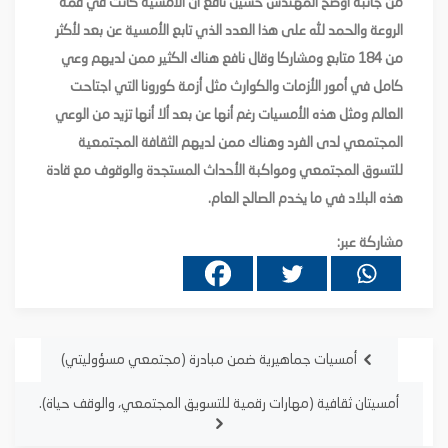
من جانبه أوضح المهندس حسين نافع أن الأمسية كانت في قمة
الروعة والحمد لله على هذا العدد الذي تابع الأمسية عن بعد لأكثر
من 184 متابع ومشاركا وقال نافع هناك الكثير ممن لديهم وعي
كامل في أمور الأزمات والكوارث مثل أزمة كورونا التي اجتاحت
العالم ومثل هذه الأمسيات رغم أنها عن بعد ألا أنها تزيد من الوعي
المجتمعي لدى الفرد وهناك ممن لديهم الثقافة المجتمعية
للتسوق المجتمعي ومواكبة الأحداث المستجدة والوقوف مع قادة
هذه البلاد
في
ما يخدم الصالح العام.
مشاركة عبر:
أمسيات جماهيرية ضمن مبادرة (مجتمعي مسؤوليتي)
أمسيتان ثقافية (مهارات رقمية للتسويق المجتمعي، والوقف حياة).